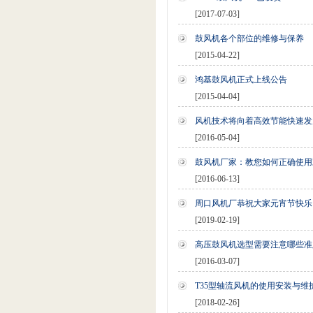
[2017-07-03]
鼓风机各个部位的维修与保养
[2015-04-22]
鸿基鼓风机正式上线公告
[2015-04-04]
风机技术将向着高效节能快速发
[2016-05-04]
鼓风机厂家：教您如何正确使用
[2016-06-13]
周口风机厂恭祝大家元宵节快乐
[2019-02-19]
高压鼓风机选型需要注意哪些准
[2016-03-07]
T35型轴流风机的使用安装与维
[2018-02-26]