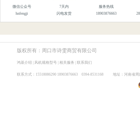
微信公众号
7天内
服务热线
hnfengji
闪电发货
18903876663
2
版权所有：周口市诗雯商贸有限公司
鸿基介绍
|
风机规格型号
|
相关服务
|
联系我们
联系方式：
15518086290
18903876663 0394-8531