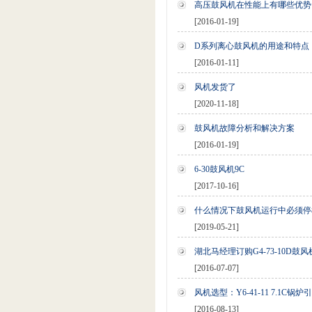
高压鼓风机在性能上有哪些优势
[2016-01-19]
D系列离心鼓风机的用途和特点
[2016-01-11]
风机发货了
[2020-11-18]
鼓风机故障分析和解决方案
[2016-01-19]
6-30鼓风机9C
[2017-10-16]
什么情况下鼓风机运行中必须停
[2019-05-21]
湖北马经理订购G4-73-10D鼓风
[2016-07-07]
风机选型：Y6-41-11 7.1C锅炉
[2016-08-13]