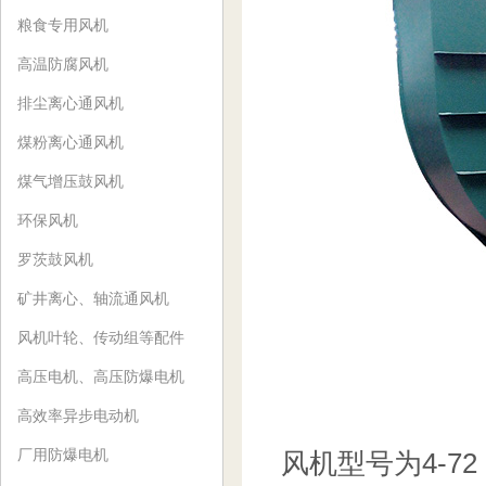
粮食专用风机
高温防腐风机
排尘离心通风机
煤粉离心通风机
煤气增压鼓风机
环保风机
罗茨鼓风机
矿井离心、轴流通风机
风机叶轮、传动组等配件
高压电机、高压防爆电机
高效率异步电动机
厂用防爆电机
风机型号为4-72