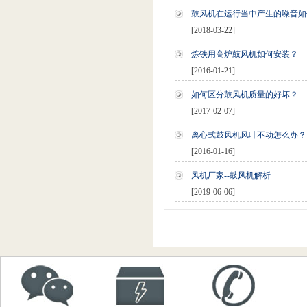
鼓风机在运行当中产生的噪音如
[2018-03-22]
炼铁用高炉鼓风机如何安装？
[2016-01-21]
如何区分鼓风机质量的好坏？
[2017-02-07]
离心式鼓风机风叶不动怎么办？
[2016-01-16]
风机厂家--鼓风机解析
[2019-06-06]