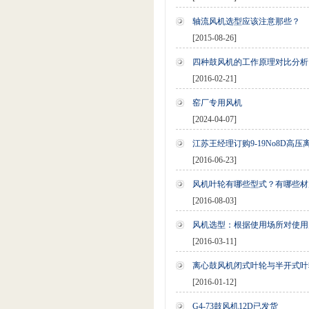
轴流风机选型应该注意那些？
[2015-08-26]
四种鼓风机的工作原理对比分析
[2016-02-21]
窑厂专用风机
[2024-04-07]
江苏王经理订购9-19No8D高压
[2016-06-23]
风机叶轮有哪些型式？有哪些材
[2016-08-03]
风机选型：根据使用场所对使用
[2016-03-11]
离心鼓风机闭式叶轮与半开式叶
[2016-01-12]
G4-73鼓风机12D已发货