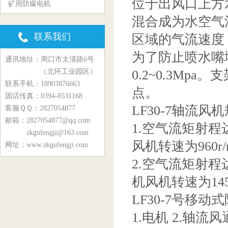
位于出风口上方
矿用防爆电机
混合成为水空气
联系我们
区域的气流速度
为了防止喷水嘴
通讯地址：周口市太清路6号
（北环工业园区）
0.2~0.3M
联系手机：18903876663
点。
固话传真：0394-8531168
LF30-7轴流风
客服ＱＱ：2827054877
邮箱：2827054877@qq.com
1.空气流矩射程达
zkgufengji@163.com
风机转速为960r
网址：www.zkgufengji.com
2.空气流矩射程达
机风机转速为145
LF30-7号移
1.电机 2.轴流风