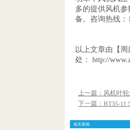
多的提供风机参
备。咨询热线：189
以上文章由【周
处： http://www.
上一篇：风机叶轮
下一篇：BT35-1
相关新闻