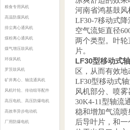
凉爽舒适的效果
粮食专用风机
河南省鸿基鼓风
高温防腐风机
LF30-7移动
排尘离心通风机
空气流矩直径60
煤粉离心通风机
两个类型。叶轮直
煤气增压鼓风机
片。
LF30型移动式
环保风机
区，从而有效地
罗茨鼓风机
LF30型移动式
矿井离心、轴流通风机
风机部分、喷雾
风机叶轮、传动组等配件
30K4-11型
高压电机、高压防爆电机
稳和增加气流喷
高效率异步电动机
后导叶片，和一
厂用防爆电机