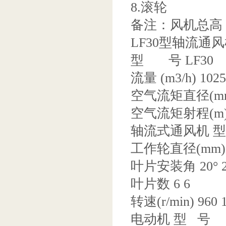
8.滚轮
备注：风机总高：
LF30型轴流通
型 号 LF30
流量 (m3/h) 102
空气流矩直径(mm)
空气流矩射程(m) 
轴流式通风机 型 号 
工作轮直径(mm) 7
叶片安装角 20° 2
叶片数 6 6
转速(r/min) 960 
电动机 型 